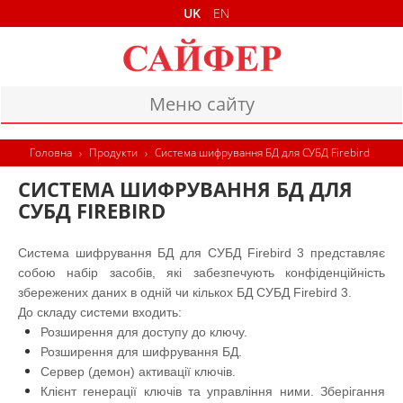
UK
EN
Меню сайту
ГОЛОВНА
Головна
›
Продукти
›
Система шифрування БД для СУБД Firebird
ПРОДУКТИ
СИСТЕМА ШИФРУВАННЯ БД ДЛЯ
СУБД FIREBIRD
ДОКУМЕНТИ
КОНТАКТИ
Система шифрування БД для СУБД Firebird 3 представляє
собою набір засобів, які забезпечують конфіденційність
збережених даних в одній чи кількох БД СУБД Firebird 3.
До складу системи входить:
Розширення для доступу до ключу.
Розширення для шифрування БД.
Сервер (демон) активації ключів.
Клієнт генерації ключів та управління ними. Зберігання