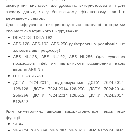
експертний висновок, що дозволяє використовувати її для
захисту даних, як у банківському, фінансовому, так і в
державному секторі.
Для шифрування використовуються наступні алгоритми
блочного симетричного шифрування:
DEA/DES, TDEA-192.
AES-128, AES-192, AES-256 (універсальна реалізація, не
залежить від процесору).
AES NI-128, AES NI-192, AES NI-256 (для сучасних
процесорів Intel, які підтримують розширений набір
команд AES NI).
ГОСТ 28147-89.
ДСТУ 7624:2014, підтримуються ДСТУ 7624:2014-
128/128, ДСТУ 7624:2014-128/256, ДСТУ 7624:2014-
256/256, ДСТУ 7624:2014-128/512, ДСТУ 7624:2014-
512/512.
Крім симетричних шифрів використовується також геш-
функції:
SHA-1.
SHA224, SHA-256, SHA-384, SHA-512, SHA-512/224, SHA-