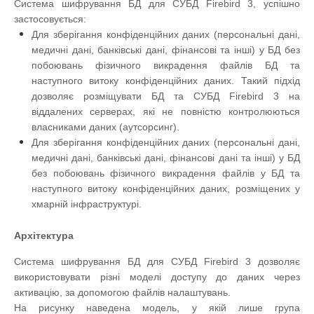
Система шифрування БД для СУБД Firebird 3, успішно
застосовується:
Для зберігання конфіденційних даних (персональні дані,
медичні дані, банківські дані, фінансові та інші) у БД без
побоювань фізичного викрадення файлів БД та
наступного витоку конфіденційних даних. Такий підхід
дозволяє розміщувати БД та СУБД Firebird 3 на
віддалених серверах, які не повністю контролюються
власниками даних (аутсорсинг).
Для зберігання конфіденційних даних (персональні дані,
медичні дані, банківські дані, фінансові дані та інші) у БД
без побоювань фізичного викрадення файлів у БД та
наступного витоку конфіденційних даних, розміщених у
хмарній інфраструктурі.
Архітектура
Система шифрування БД для СУБД Firebird 3 дозволяє
використовувати різні моделі доступу до даних через
активацію, за допомогою файлів налаштувань.
На рисунку наведена модель, у якій лише група