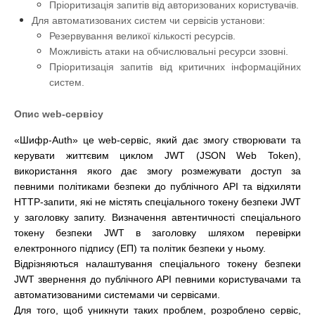
Пріоритизація запитів від авторизованих користувачів.
Для автоматизованих систем чи сервісів установи:
Резервування великої кількості ресурсів.
Можливість атаки на обчислювальні ресурси ззовні.
Пріоритизація запитів від критичних інформаційних
систем.
Опис web-сервісу
«Шифр-Auth» це web-сервіс, який дає змогу створювати та
керувати життєвим циклом JWT (JSON Web Token),
використання якого дає змогу розмежувати доступ за
певними політиками безпеки до публічного АРІ та відхиляти
HTTP-запити, які не містять спеціального токену безпеки JWT
у заголовку запиту. Визначення автентичності спеціального
токену безпеки JWT в заголовку шляхом перевірки
електронного підпису (ЕП) та політик безпеки у ньому.
Відрізняються налаштування спеціального токену безпеки
JWT звернення до публічного API певними користувачами та
автоматизованими системами чи сервісами.
Для того, щоб уникнути таких проблем, розроблено сервіс,