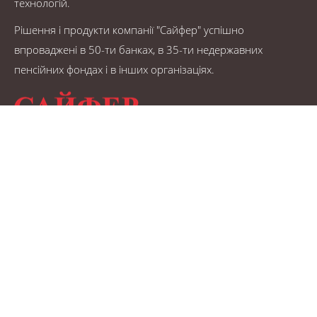
технологій.
Рішення і продукти компанії "Сайфер" успішно
впроваджені в 50-ти банках, в 35-ти недержавних
пенсійних фондах і в інших організаціях.
© САЙФЕР 1995 - 2026.
Карта сайту
КОНТАКТИ
Телефони/факс:
+38 (044) 484-46-12
+38 (044) 484-46-17
+38 (044) 483-03-22
Електронна пошта: