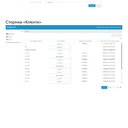
Сторінка
«
Клієнти
»