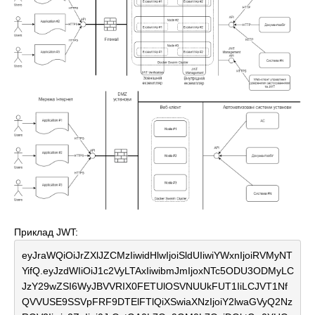
Приклад JWT:
eyJraWQiOiJrZXlJZCMzIiwidHlwIjoiSldUIiwiYWxnIjoiRVMyNT
YifQ.eyJzdWIiOiJ1c2VyLTAxIiwibmJmIjoxNTc5ODU3ODMyLC
JzY29wZSI6WyJBVVRIX0FETUlOSVNUUkFUT1IiLCJVT1Nf
QVVUSE9SSVpFRF9DTElFTlQiXSwiaXNzIjoiY2lwaGVyQ2Nz