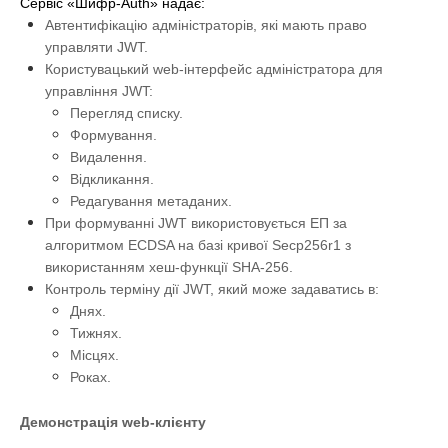
Сервіс «Шифр-Auth» надає:
Автентифікацію адміністраторів, які мають право
управляти JWT.
Користувацький web-інтерфейс адміністратора для
управління JWT:
Перегляд списку.
Формування.
Видалення.
Відкликання.
Редагування метаданих.
При формуванні JWT використовується ЕП за
алгоритмом ECDSA на базі кривої Secp256r1 з
використанням хеш-функції SHA-256.
Контроль терміну дії JWT, який може задаватись в:
Днях.
Тижнях.
Місцях.
Роках.
Демонстрація web-клієнту