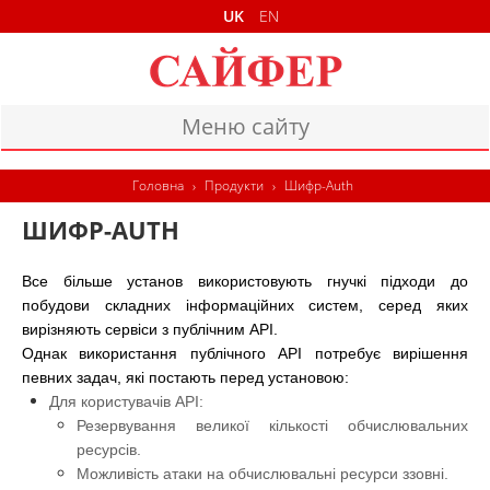
UK
EN
Меню сайту
ГОЛОВНА
Головна
›
Продукти
›
Шифр-Auth
ПРОДУКТИ
ШИФР-AUTH
ДОКУМЕНТИ
Все більше установ використовують гнучкі підходи до
побудови складних інформаційних систем, серед яких
КОНТАКТИ
вирізняють сервіси з публічним API.
Однак використання публічного API потребує вирішення
певних задач, які постають перед установою:
Для користувачів API:
Резервування великої кількості обчислювальних
ресурсів.
Можливість атаки на обчислювальні ресурси ззовні.