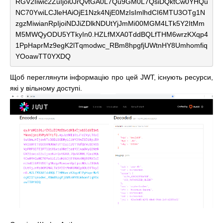
RGV2Iiwic2ZuIjoi0JrQvtGA0L7Qu9GM0L7QsiDQktCw0YHQu
NC70YwiLCJleHAiOjE1Nzk4NjE0MzIsImlhdCI6MTU3OTg1N
zgzMiwianRpIjoiNDJiZDlkNDUtYjJmMi00MGM4LTk5Y2ItMm
M5MWQyODU5YTkyIn0.HZLfMXA0TddBQLfTHM6wrzKXqp4
1PpHaprMz9egK2lTqmodwc_RBm8hpgfjUWtnHY8Umhomfiq
YOoawTT0YXDQ
Щоб переглянути інформацію про цей JWT, існують ресурси,
які у вільному доступі.