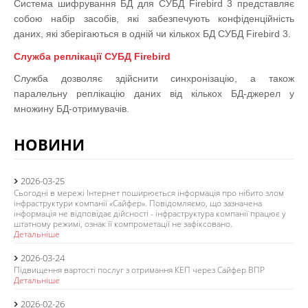
Система шифрування БД для СУБД Firebird 3 представляє
собою набір засобів, які забезпечують конфіденційність
даних, які зберігаються в одній чи кількох БД СУБД Firebird 3.
Служба реплікації СУБД Firebird
Служба дозволяє здійснити синхронізацію, а також
паралельну реплікацію даних від кількох БД-джерел у
множину БД-отримувачів.
НОВИНИ
2026-03-25
Сьогодні в мережі Інтернет поширюється інформація про нібито злом
інфраструктури компанії «Сайфер». Повідомляємо, що зазначена
інформація не відповідає дійсності - інфраструктура компанії працює у
штатному режимі, ознак її компрометації не зафіксовано.
Детальніше
2026-03-24
Підвищення вартості послуг з отримання КЕП через Сайфер ВПР
Детальніше
2026-02-26