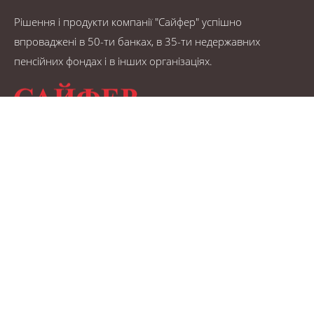
Рішення і продукти компанії "Сайфер" успішно
впроваджені в 50-ти банках, в 35-ти недержавних
пенсійних фондах і в інших організаціях.
© САЙФЕР 1995 - 2026.
Карта сайту
КОНТАКТИ
Телефони/факс:
+38 (044) 484-46-12
+38 (044) 484-46-17
+38 (044) 483-03-22
Електронна пошта: