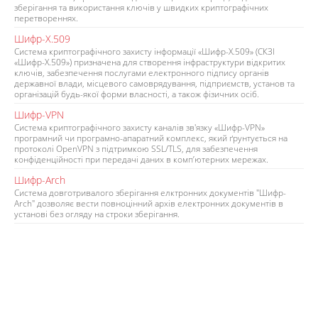
зберігання та використання ключів у швидких криптографічних
перетвореннях.
Шифр-Х.509
Система криптографічного захисту інформації «Шифр-Х.509» (СКЗІ
«Шифр-Х.509») призначена для створення інфраструктури відкритих
ключів, забезпечення послугами електронного підпису органів
державної влади, місцевого самоврядування, підприємств, установ та
організацій будь-якої форми власності, а також фізичних осіб.
Шифр-VPN
Система криптографічного захисту каналів зв'язку «Шифр-VPN»
програмний чи програмно-апаратний комплекс, який ґрунтується на
протоколі OpenVPN з підтримкою SSL/TLS, для забезпечення
конфіденційності при передачі даних в комп’ютерних мережах.
Шифр-Arch
Система довготривалого зберігання елктронних документів "Шифр-
Arch" дозволяє вести повноцінний архів електронних документів в
установі без огляду на строки зберігання.