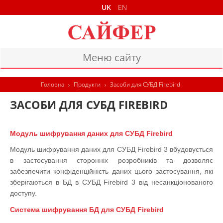
UK
EN
Меню сайту
ГОЛОВНА
Головна
›
Продукти
›
Засоби для СУБД Firebird
ПРОДУКТИ
ЗАСОБИ ДЛЯ СУБД FIREBIRD
ДОКУМЕНТИ
Модуль шифрування даних для СУБД Firebird
КОНТАКТИ
Модуль шифрування даних для СУБД Firebird 3 вбудовується
в застосування сторонніх розробників та дозволяє
забезпечити конфіденційність даних цього застосування, які
зберігаються в БД в СУБД Firebird 3 від несанкціонованого
доступу.
Система шифрування БД для СУБД Firebird