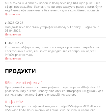
Ми в компанії «Сайфер» щоденно працюємо над тим, щоб рішення в
сфері інформаційної безпеки, які ви впроваджуєте разом з нами, були
надійними, ефективними та безпечними для ваших бізнес-процесів.
Детальніше
2026-02-26
Повідомляємо про зміни у тарифах на послуги Сервісу Шифр-CaaS з
01.04.2026.
Детальніше
2026-02-21
Компанія «Сайфер» повідомляє про випадки розсилки шахрайських
електронних листів, які нібито надходять від електронної адреси
info@cipher.com.ua.
Детальніше
ПРОДУКТИ
Бібліотеки «Шифр+» v 2.1
Програмний комплекс криптографічних перетворень «Шифр+» v 2.1
реалізований у вигляді набору бібліотек криптографічних функцій для
різних апаратних платформ та операційних систем.
Шифр-HSM
Мережний криптографічний модуль «Шифр-HSM» (далі МКМ «Шифр-
HSM» або HSM) призначений для захищеної генерації, надійного