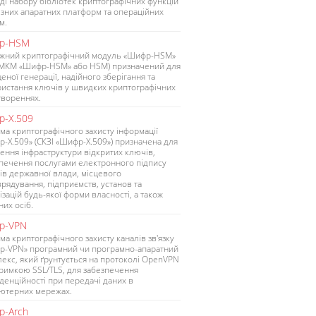
ді набору бібліотек криптографічних функцій
ізних апаратних платформ та операційних
м.
р-HSM
жний криптографічний модуль «Шифр-HSM»
 МКМ «Шифр-HSM» або HSM) призначений для
еної генерації, надійного зберігання та
истання ключів у швидких криптографічних
твореннях.
-Х.509
ма криптографічного захисту інформації
-Х.509» (СКЗІ «Шифр-Х.509») призначена для
ення інфраструктури відкритих ключів,
печення послугами електронного підпису
ів державної влади, місцевого
рядування, підприємств, установ та
ізацій будь-якої форми власності, а також
них осіб.
р-VPN
ма криптографічного захисту каналів зв'язку
р-VPN» програмний чи програмно-апаратний
екс, який ґрунтується на протоколі OpenVPN
тримкою SSL/TLS, для забезпечення
денційності при передачі даних в
ютерних мережах.
-Arch