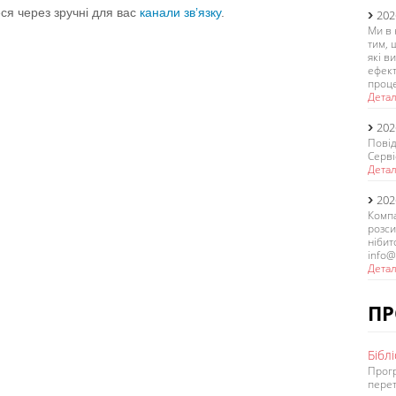
ся через зручні для вас
канали зв’язку
.
202
Ми в 
тим, 
які в
ефект
проце
Дета
202
Повід
Серві
Дета
202
Компа
розси
нібит
info@
Дета
ПР
Бібл
Прог
перет