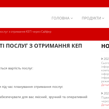
ГОЛОВНА
ПРОДУКТИ
послуг з отримання КЕП через Сайфер
І ПОСЛУГ З ОТРИМАННЯ КЕП
Н
202
Сього
інфор
ься вартість послуг:
компа
інфор
інфра
режим
Дета
 під час планування отримання послуг.
202
безпечувати для вас якісний, зручний та оперативний
Підви
чере
Дета