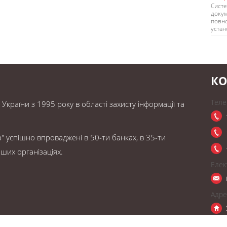
Систе
докум
повно
устан
КО
Теле
країни з 1995 року в області захисту інформації та
" успішно впроваджені в 50-ти банках, в 35-ти
ших організаціях.
Елек
Адре