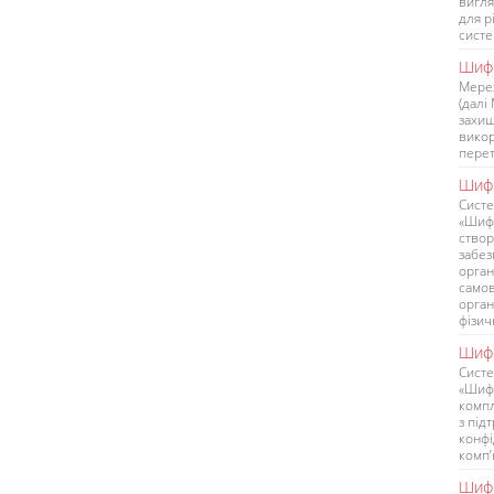
вигля
для р
систе
Шиф
Мере
(далі
захищ
викор
пере
Шифр
Систе
«Шифр
створ
забез
орган
самов
орган
фізич
Шиф
Систе
«Шиф
компл
з під
конфі
комп’
Шифр