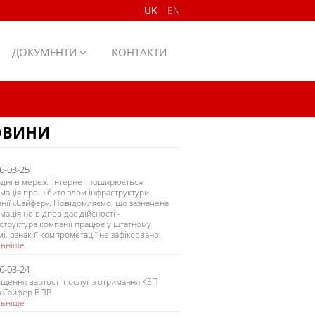
UK
EN
ДОКУМЕНТИ
КОНТАКТИ
ОВИНИ
6-03-25
дні в мережі Інтернет поширюється
мація про нібито злом інфраструктури
нії «Сайфер». Повідомляємо, що зазначена
мація не відповідає дійсності -
структура компанії працює у штатному
і, ознак її компрометації не зафіксовано.
льніше
6-03-24
щення вартості послуг з отримання КЕП
з Сайфер ВПР
льніше