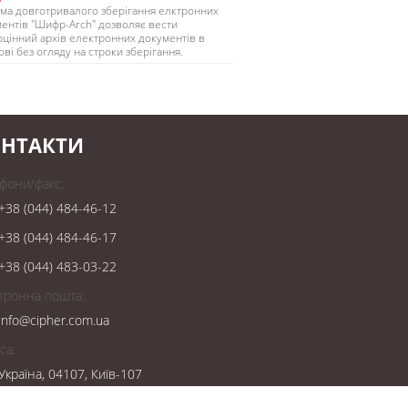
ма довготривалого зберігання елктронних
ентів "Шифр-Arch" дозволяє вести
цінний архів електронних документів в
ові без огляду на строки зберігання.
НТАКТИ
фони/факс:
+38 (044) 484-46-12
+38 (044) 484-46-17
+38 (044) 483-03-22
тронна пошта:
info@cipher.com.ua
са:
Україна, 04107, Київ-107
вул. Нагірна, 25/27, 3 поверх