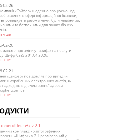
6-02-26
компанії «Сайфер» щоденно працюємо над
щоб рішення в сфері інформаційної безпеки,
и впроваджуєте разом з нами, були надійними,
ивними та безпечними для ваших бізнес-
сів.
льніше
6-02-26
омляємо про зміни у тарифах на послуги
су Шифр-CaaS з 01.04.2026.
льніше
6-02-21
нія «Сайфер» повідомляє про випадки
лки шахрайських електронних листів, які
о надходять від електронної адреси
cipher.com.ua.
льніше
ОДУКТИ
іотеки «Шифр+» v 2.1
рамний комплекс криптографічних
ворень «Шифр+» v 2.1 реалізований у