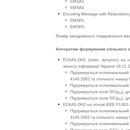
EMSA3.
EMSA4.
Encoding Message with Redundancy
EMSR1.
EMSR3.
Розмір закодованого повідомлення ви
Алгоритми формування спільного с
ECKAS-DH1 (static, dynamic) на 
захисту інформації України 18.12.
Підтримується поліноміальний
4145:2002 та спільного наказу
Підтримується поліноміальний
Підтримується поле GF(p
), д
m
Підтримується поле GF(p
), д
m
ECKAS-DH2 на основі IEEE P1363-
Підтримується поліноміальний
4145:2002 та спільного наказу
Підтримується поліноміальний