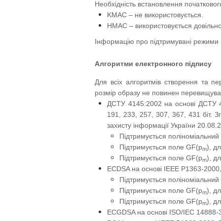
Необхідність встановлення початковог
KMAC – не використовується.
HMAC – використовується довільно
Інформацію про підтримувані режими к
Алгоритми електронного підпису
Для всіх алгоритмів створення та пе
розмір образу не повинен перевищуват
ДСТУ 4145:2002 на основі ДСТУ 4
191, 233, 257, 307, 367, 431 біт. 
захисту інформації України 20.08.
Підтримується поліноміальний
Підтримується поле GF(p
), д
m
Підтримується поле GF(p
), д
m
ECDSA на основі IEEE P1363-2000, 
Підтримується поліноміальний
Підтримується поле GF(p
), д
m
Підтримується поле GF(p
), д
m
ECGDSA на основі ISO/IEC 14888-3:2