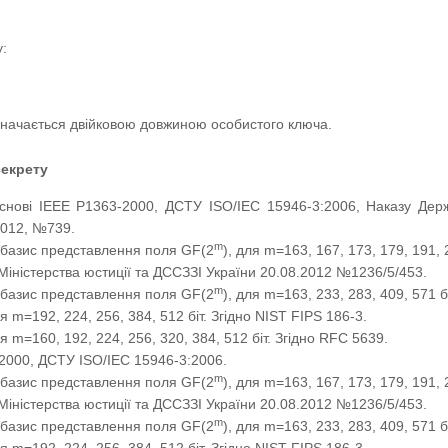
:
значається двійковою довжиною особистого ключа.
екрету
основі IEEE P1363-2000, ДСТУ ISO/IEC 15946-3:2006, Наказу Держ
2012, №739.
m
 базис представлення поля GF(2
), для m=163, 167, 173, 179, 191, 
 Міністерства юстиції та ДССЗЗІ України 20.08.2012 №1236/5/453.
m
 базис представлення поля GF(2
), для m=163, 233, 283, 409, 571 б
ля m=192, 224, 256, 384, 512 біт. Згідно NIST FIPS 186-3.
ля m=160, 192, 224, 256, 320, 384, 512 біт. Згідно RFC 5639.
2000, ДСТУ ISO/IEC 15946-3:2006.
m
 базис представлення поля GF(2
), для m=163, 167, 173, 179, 191, 
 Міністерства юстиції та ДССЗЗІ України 20.08.2012 №1236/5/453.
m
 базис представлення поля GF(2
), для m=163, 233, 283, 409, 571 б