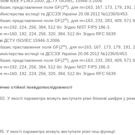
нові IEEE P1363-2000, ДСТУ ISO/IEC 15946-3:2006.
m
 базис представлення поля GF(2
), для m=163, 167, 173, 179, 191, 
 Міністерства юстиції та ДССЗЗІ України 20.08.2012 №1236/5/453.
m
 базис представлення поля GF(2
), для m=163, 233, 283, 409, 571 б
ля m=192, 224, 256, 384, 512 біт. Згідно NIST FIPS 186-3.
ля m=160, 192, 224, 256, 320, 384, 512 біт. Згідно RFC 5639.
ві ДСТУ ISO/IEC 15946-3:2006.
m
 базис преставлення поля GF(2
), для m=163, 167, 173, 179, 191, 2
міністерства юстиції та ДССЗЗІ України 20.08.2012 №1236/5/453.
m
 базис представлення поля GF(2
), для m=163, 233, 283, 409, 571 б
ля m=192, 224, 256, 384, 512 біт. Згідно NIST FIPS 186-3.
ля m=160, 192, 224, 256, 320, 384, 512 біт. Згідно RFC 5639.
чно стійкої псевдопослідовності
2. У якості параметра можуть виступати різні блокові шифри у режи
5. У якості параметра можуть виступати різні геш-функції: