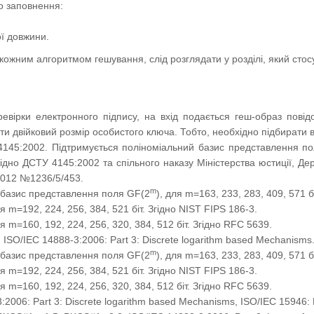
о заповнення:
ї довжини.
ожним алгоритмом гешування, слід розглядати у розділі, який стос
ревірки електронного підпису, на вхід подається геш-образ пові
и двійковий розмір особистого ключа. Тобто, необхідно підбирати в
145:2002. Підтримується поліноміальний базис представлення п
Згідно ДСТУ 4145:2002 та спільного наказу Міністерства юстиції, Де
2012 №1236/5/453.
m
 базис представлення поля GF(2
), для m=163, 233, 283, 409, 571 б
ля m=192, 224, 256, 384, 521 біт. Згідно NIST FIPS 186-3.
ля m=160, 192, 224, 256, 320, 384, 512 біт. Згідно RFC 5639.
ISO/IEC 14888-3:2006: Part 3: Discrete logarithm based Mechanisms
m
 базис представлення поля GF(2
), для m=163, 233, 283, 409, 571 б
ля m=192, 224, 256, 384, 521 біт. Згідно NIST FIPS 186-3.
ля m=160, 192, 224, 256, 320, 384, 512 біт. Згідно RFC 5639.
006: Part 3: Discrete logarithm based Mechanisms, ISO/IEC 15946: Par