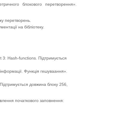
етричного блокового перетворення».
оку перетворень.
ентації на бібліотеку.
 3: Hash-functions. Підтримується
 інформації. Функція гешуваання».
 Підтримується довжина блоку 256,
новлення початкового заповнення: