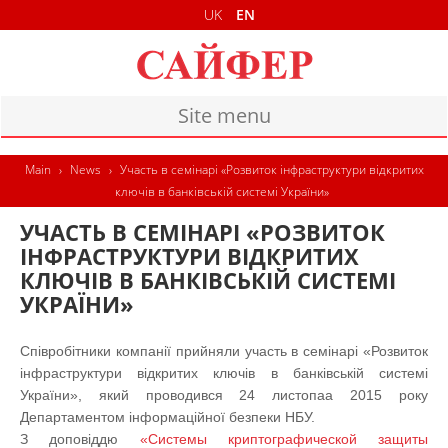
UK
EN
Site menu
MAIN
Main
›
News
›
Участь в семінарі «Розвиток інфраструктури відкритих
ключів в банківській системі України»
PRODUCTS
УЧАСТЬ В СЕМІНАРІ «РОЗВИТОК
DOCUMENTS
ІНФРАСТРУКТУРИ ВІДКРИТИХ
КЛЮЧІВ В БАНКІВСЬКІЙ СИСТЕМІ
CONTACTS
УКРАЇНИ»
Співробітники компанії прийняли участь в семінарі «Розвиток
інфраструктури відкритих ключів в банківській системі
України», який проводився 24 листопаа 2015 року
Департаментом інформаційної безпеки НБУ.
З доповіддю
«Системы криптографической защиты