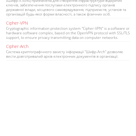
«Шифр-Х.509») призначена для створення інфраструктури відкритих
ключів, забезпечення послугами електронного підпису органів
державної влади, місцевого самоврядування, підприємств, установ та
організацій будь-якої форми власності, а також фізичних осіб.
Cipher-VPN
Cryptographic information protection system "Cipher-VPN" is a software or
hardware-software complex, based on the OpenVPN protocol with SSL/TLS
support, to ensure privacy transmitting data on computer networks.
Cipher-Arch
Система криптографічного захисту інформації "Шифр-Arch" дозволяє
вести довготривалий архів електронних документів в організації.