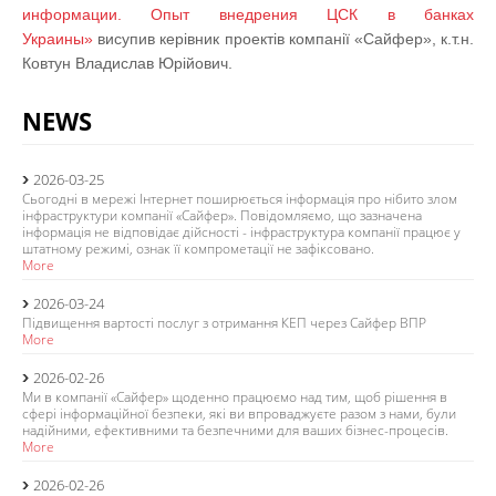
информации. Опыт внедрения ЦСК в банках
Украины»
висупив керівник проектів компанії «Сайфер», к.т.н.
Ковтун Владислав Юрійович.
NEWS
2026-03-25
Сьогодні в мережі Інтернет поширюється інформація про нібито злом
інфраструктури компанії «Сайфер». Повідомляємо, що зазначена
інформація не відповідає дійсності - інфраструктура компанії працює у
штатному режимі, ознак її компрометації не зафіксовано.
More
2026-03-24
Підвищення вартості послуг з отримання КЕП через Сайфер ВПР
More
2026-02-26
Ми в компанії «Сайфер» щоденно працюємо над тим, щоб рішення в
сфері інформаційної безпеки, які ви впроваджуєте разом з нами, були
надійними, ефективними та безпечними для ваших бізнес-процесів.
More
2026-02-26