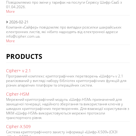
Повідомляємо про зміни у тарифах на послуги Сервісу Шифр-CaaS з
01.04.2026.
More
2026-02-21
Компанія «Сайфер» повідомляє про випадки розсилки шахрайських
електронних листів, які нібито надходять від електронної адреси
info@cipher.com.ua.
More
PRODUCTS
Cipher+ v 2.1
Програмний комплекс криптографічних перетворень «Шифр+» v 2.1
реалізований у вигляді набору бібліотек криптографічних функцій для
різних апаратних платформ та операційних систем.
Cipher-HSM
Мережний криптографічний модуль «Шифр-HSM» призначений для
захищеної генерації, надійного зберігання та використання ключів у
швидких криптографічних перетвореннях. Для взаємодії користувачів з
МКМ «Шифр-HSM» використовуються мережні протоколи
транспортного рівня.
Cipher-Х.509
Система криптографічного захисту інформації «Шифр-Х.509» (СКЗІ