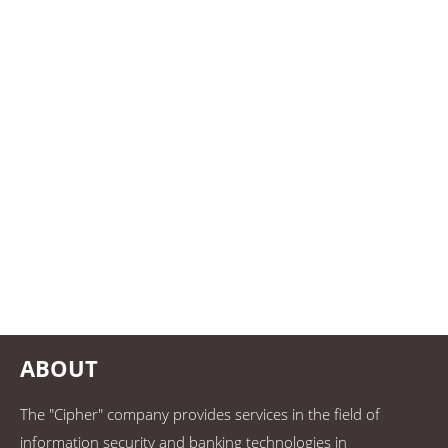
ABOUT
The "Cipher" company provides services in the field of
information security and banking technologies in