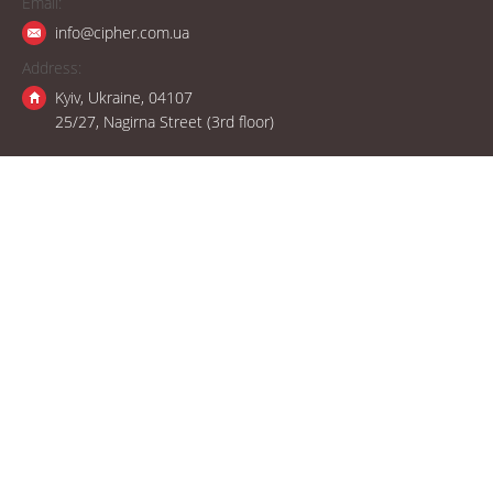
Email:
info@cipher.com.ua
Address:
Kyiv, Ukraine, 04107
25/27, Nagirna Street (3rd floor)