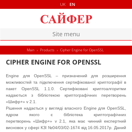
UK
EN
Site menu
MAIN
Main
›
Products
›
Cipher Engine for OpenSSL
PRODUCTS
CIPHER ENGINE FOR OPENSSL
DOCUMENTS
Engine для OpenSSL – призначений для розширення
можливостей та підключення сертифікованої криптографії в
CONTACTS
пакет OpenSSL 1.1.0. Сертифіковані криптоалгоритми
надаються з бібліотекою криптографічних перетворень
«Шифр+» v 2.1.
Рішення надається у вигляді власного Engine для OpenSSL,
ядром якого є бібліотека криптографічних
перетворень «Шифр+» v 2.1
, яка має чинний експертний
висновок у сфері КЗІ №04/03/02-1674 від 16.05.2017р
. Даний