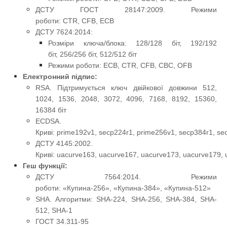
ДСТУ ГОСТ 28147:2009. Режими
роботи: CTR, CFB, ECB
ДСТУ 7624:2014:
Розміри ключа/блока: 128/128 біт, 192/192
біт, 256/256 біт, 512/512 біт
Режими роботи: ECB, CTR, CFB, CBC, OFB
Електронний підпис:
RSA. Підтримується ключ двійкової довжини 512,
1024, 1536, 2048, 3072, 4096, 7168, 8192, 15360,
16384 біт
ECDSA.
Криві: prime192v1, secp224r1, prime256v1, secp384r1, sec
ДСТУ 4145:2002.
Криві: uacurve163, uacurve167, uacurve173, uacurve179,
Геш функції:
ДСТУ 7564:2014. Режими
роботи: «Купина-256», «Купина-384», «Купина-512»
SHA. Алгоритми: SHA-224, SHA-256, SHA-384, SHA-
512, SHA-1​
ГОСТ 34.311-95