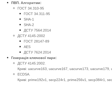
ПВП. Алгоритми:
ГОСТ 34.310-95
ГОСТ 34.311-95
SHA-1
SHA-2
ДСТУ 7564:2014
ДСТУ 4145-2002
ГОСТ 28147-89
AES
ДСТУ 7624:2014
Генерація ключової пари:
ДСТУ 4145:2002.
Криві: uacurve163, uacurve167, uacurve173, uacurve179, 
ECDSA.
Криві: prime192v1, secp224r1, prime256v1, secp384r1, sec