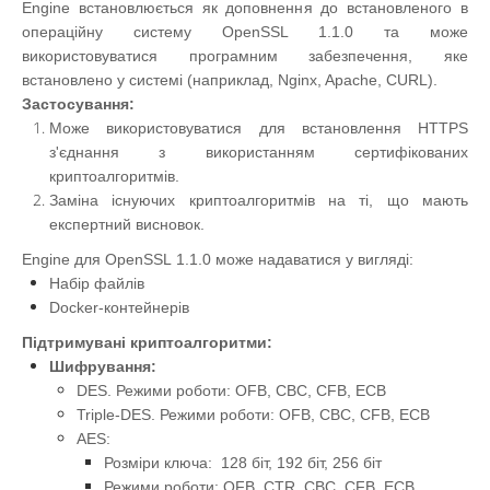
Engine встановлюється як доповнення до встановленого в
операційну систему OpenSSL 1.1.0 та може
використовуватися програмним забезпечення, яке
встановлено у системі (наприклад, Nginx, Apache, CURL).
Застосування:
Може використовуватися для встановлення HTTPS
з'єднання з використанням сертифікованих
криптоалгоритмів.
Заміна існуючих криптоалгоритмів на ті, що мають
експертний висновок.
Engine для OpenSSL 1.1.0 може надаватися у вигляді:
Набір файлів
Docker-контейнерів
Підтримувані криптоалгоритми:
Шифрування:
DES. Режими роботи: OFB, CBC, CFB, ECB
Triple-DES. Режими роботи: OFB, CBC, CFB, ECB
AES:
Розміри ключа: 128 біт, 192 біт, 256 біт
Режими роботи: OFB, CTR, CBC, CFB, ECB